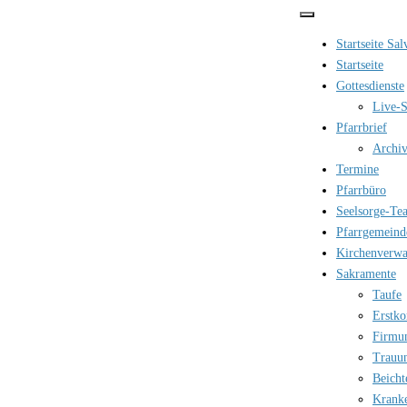
Zum
Inhalt
Startseite Sa
springen
Startseite
Gottesdienste
Live-S
Pfarrbrief
Archi
Termine
Pfarrbüro
Seelsorge-Te
Pfarrgemeind
Kirchenverwa
Sakramente
Taufe
Erstk
Firmu
Trauu
Beicht
Krank