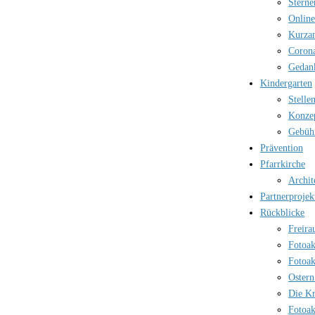
Sterne
Online
Kurzan
Corona
Gedank
Kindergarten
Stelle
Konzep
Gebüh
Prävention
Pfarrkirche
Archit
Partnerprojek
Rückblicke
Freira
Fotoak
Fotoak
Ostern
Die Kr
Fotoak