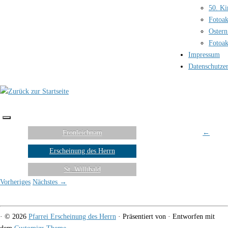
50. Ki
Fotoak
Ostern
Fotoak
Impressum
Datenschutze
Fronleichnam
←
Erscheinung des Herrn
St. Willibald
Vorheriges
Nächstes →
·
© 2026
Pfarrei Erscheinung des Herrn
·
Präsentiert von
·
Entworfen mit