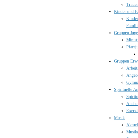
Trauer
Kinder und F
Kinder
Famili
Gruppen Jug
Minist
Pfarrj
Gruppen Erw
Arbeit
Angebo
Gymna
Spirituelle A
Spirit
Andac
Exerzi
Musik
Aktuel
Musika