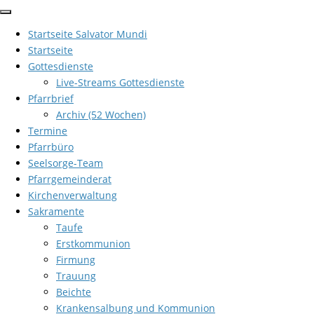
Zum
Inhalt
Startseite Salvator Mundi
springen
Startseite
Gottesdienste
Live-Streams Gottesdienste
Pfarrbrief
Archiv (52 Wochen)
Termine
Pfarrbüro
Seelsorge-Team
Pfarrgemeinderat
Kirchenverwaltung
Sakramente
Taufe
Erstkommunion
Firmung
Trauung
Beichte
Krankensalbung und Kommunion