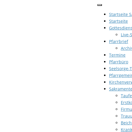
Zum
Inhalt
Startseite 
springen
Startseite
Gottesdien
Live-
Pfarrbrief
Archi
Termine
Pfarrbüro
Seelsorge-
Pfarrgemei
Kirchenver
Sakrament
Taufe
Erst
Firm
Trau
Beich
Kran