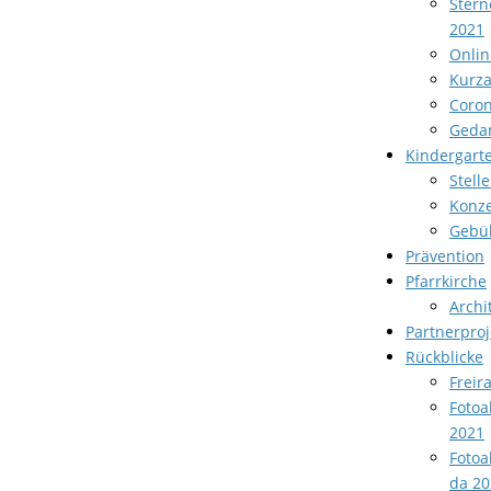
Stern
2021
Onlin
Kurza
Coron
Geda
Kindergart
Stell
Konze
Gebü
Prävention
Pfarrkirche
Archi
Partnerproj
Rückblicke
Freir
Fotoa
2021
Fotoa
da 20