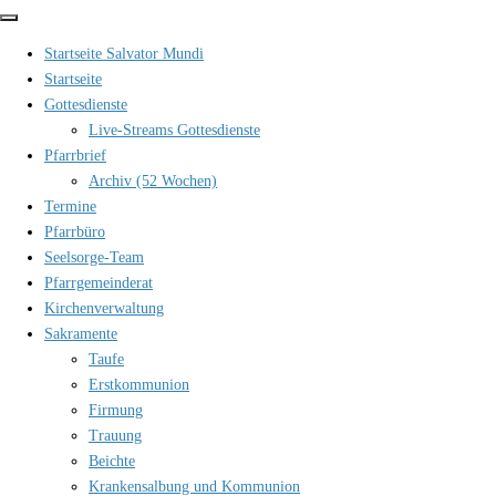
Zum
Inhalt
Startseite Salvator Mundi
springen
Startseite
Gottesdienste
Live-Streams Gottesdienste
Pfarrbrief
Archiv (52 Wochen)
Termine
Pfarrbüro
Seelsorge-Team
Pfarrgemeinderat
Kirchenverwaltung
Sakramente
Taufe
Erstkommunion
Firmung
Trauung
Beichte
Krankensalbung und Kommunion