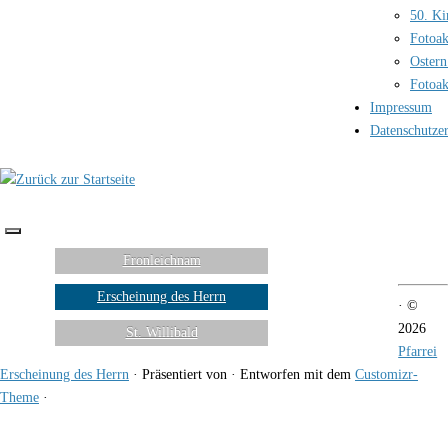
50. Ki
Fotoak
Ostern
Fotoak
Impressum
Datenschutze
Fronleichnam
Erscheinung des Herrn
·
©
2026
St. Willibald
Pfarrei
Erscheinung des Herrn
·
Präsentiert von
·
Entworfen mit dem
Customizr-
Theme
·