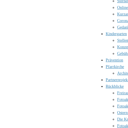
Sterne
Online
Kurzan
Corona
Gedank
Kindergarten
Stelle
Konzep
Gebüh
Prävention
Pfarrkirche
Archit
Partnerprojek
Rückblicke
Freira
Fotoak
Fotoak
Ostern
Die Kr
Fotoak