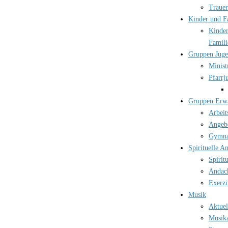
Trauer
Kinder und F
Kinder
Famili
Gruppen Jug
Minist
Pfarrj
Gruppen Erw
Arbeit
Angebo
Gymna
Spirituelle A
Spirit
Andac
Exerzi
Musik
Aktuel
Musika