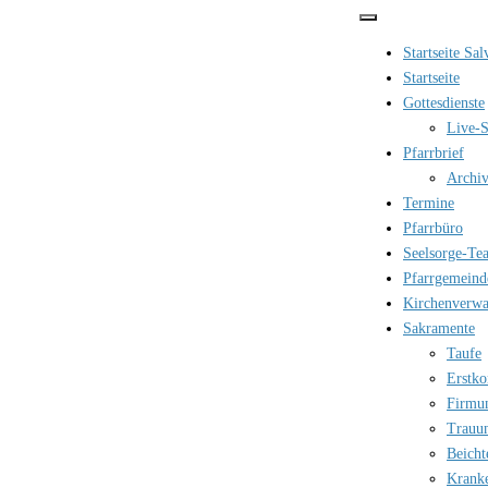
Zum
Inhalt
Startseite Sa
springen
Startseite
Gottesdienste
Live-S
Pfarrbrief
Archi
Termine
Pfarrbüro
Seelsorge-Te
Pfarrgemeind
Kirchenverwa
Sakramente
Taufe
Erstk
Firmu
Trauu
Beicht
Krank