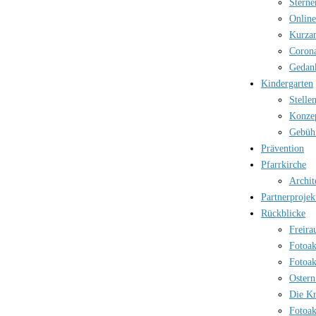
Sterne
Online
Kurzan
Corona
Gedank
Kindergarten
Stelle
Konzep
Gebüh
Prävention
Pfarrkirche
Archit
Partnerprojek
Rückblicke
Freira
Fotoak
Fotoak
Ostern
Die Kr
Fotoak