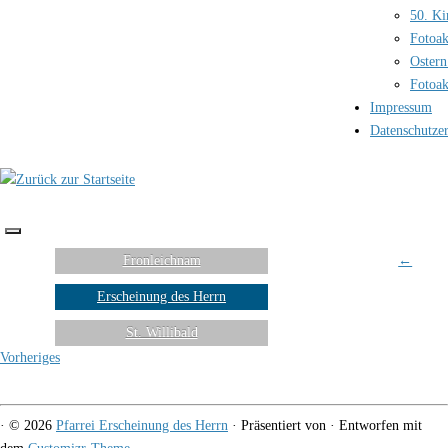
50. Ki
Fotoak
Ostern
Fotoak
Impressum
Datenschutze
Fronleichnam
←
Erscheinung des Herrn
St. Willibald
Vorheriges
·
© 2026
Pfarrei Erscheinung des Herrn
·
Präsentiert von
·
Entworfen mit