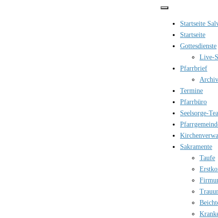
Zum
Inhalt
Startseite Sa
springen
Startseite
Gottesdienste
Live-S
Pfarrbrief
Archi
Termine
Pfarrbüro
Seelsorge-Te
Pfarrgemeind
Kirchenverwa
Sakramente
Taufe
Erstk
Firmu
Trauu
Beicht
Krank