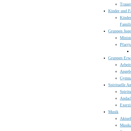
Trauer
Kinder und F
Kinder
Famili
Gruppen Jug
Minist
Pfarrj
Gruppen Erw
Arbeit
Angebo
Gymna
Spirituelle A
Spirit
Andac
Exerzi
Musik
Aktuel
Musika