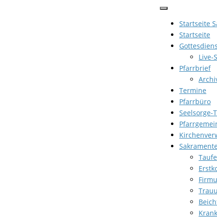
Zum
Inhalt
Startseite 
springen
Startseite
Gottesdien
Live-
Pfarrbrief
Archi
Termine
Pfarrbüro
Seelsorge-
Pfarrgemei
Kirchenver
Sakrament
Taufe
Erst
Firm
Trau
Beich
Kran