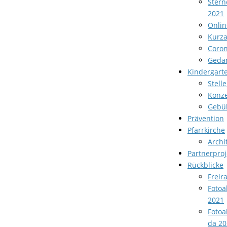
Stern
2021
Onlin
Kurza
Coron
Geda
Kindergart
Stell
Konze
Gebü
Prävention
Pfarrkirche
Archi
Partnerproj
Rückblicke
Freir
Fotoa
2021
Fotoa
da 20