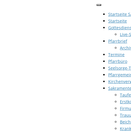
Zum
Inhalt
Startseite 
springen
Startseite
Gottesdien
Live-
Pfarrbrief
Archi
Termine
Pfarrbüro
Seelsorge-
Pfarrgemei
Kirchenver
Sakrament
Taufe
Erst
Firm
Trau
Beich
Kran