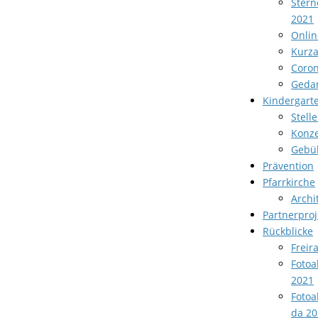
Stern
2021
Onlin
Kurza
Coron
Geda
Kindergart
Stell
Konze
Gebü
Prävention
Pfarrkirche
Archi
Partnerproj
Rückblicke
Freir
Fotoa
2021
Fotoa
da 20