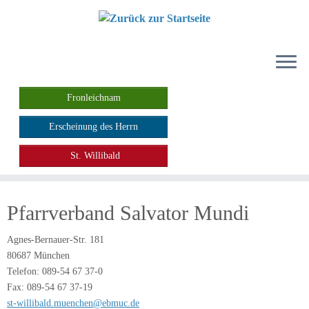
Zum
Inhalt
springen
Fronleichnam
Erscheinung des Herrn
St. Willibald
Pfarrverband Salvator Mundi
Agnes-Bernauer-Str. 181
80687 München
Telefon: 089-54 67 37-0
Fax: 089-54 67 37-19
st-willibald.muenchen@ebmuc
.de