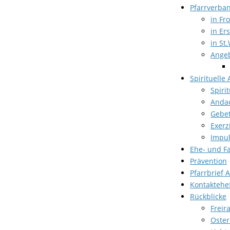
Pfarrverba
in Fr
in Er
in St.
Angeb
Spirituelle
Spiri
Anda
Gebet
Exerz
Impul
Ehe- und F
Prävention
Pfarrbrief 
Kontaktehe
Rückblicke
Freir
Oster