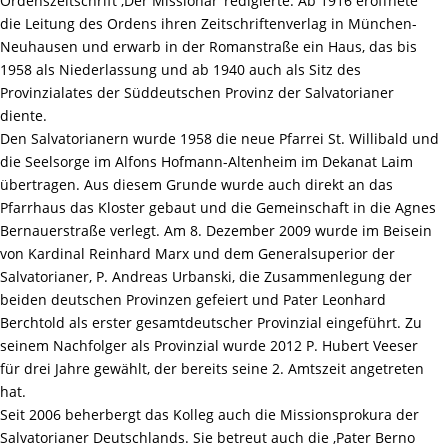
Ordenszeitschrift ‚Der Missionär‘ redigierte. Ab 1916 eröffnete
die Leitung des Ordens ihren Zeitschriftenverlag in München-
Neuhausen und erwarb in der Romanstraße ein Haus, das bis
1958 als Niederlassung und ab 1940 auch als Sitz des
Provinzialates der Süddeutschen Provinz der Salvatorianer
diente.
Den Salvatorianern wurde 1958 die neue Pfarrei St. Willibald und
die Seelsorge im Alfons Hofmann-Altenheim im Dekanat Laim
übertragen. Aus diesem Grunde wurde auch direkt an das
Pfarrhaus das Kloster gebaut und die Gemeinschaft in die Agnes
Bernauerstraße verlegt. Am 8. Dezember 2009 wurde im Beisein
von Kardinal Reinhard Marx und dem Generalsuperior der
Salvatorianer, P. Andreas Urbanski, die Zusammenlegung der
beiden deutschen Provinzen gefeiert und Pater Leonhard
Berchtold als erster gesamtdeutscher Provinzial eingeführt. Zu
seinem Nachfolger als Provinzial wurde 2012 P. Hubert Veeser
für drei Jahre gewählt, der bereits seine 2. Amtszeit angetreten
hat.
Seit 2006 beherbergt das Kolleg auch die Missionsprokura der
Salvatorianer Deutschlands. Sie betreut auch die ‚Pater Berno