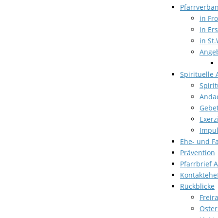
Pfarrverba
in Fr
in Er
in St.
Angeb
Spirituelle
Spiri
Anda
Gebet
Exerz
Impul
Ehe- und F
Prävention
Pfarrbrief 
Kontaktehe
Rückblicke
Freir
Oster