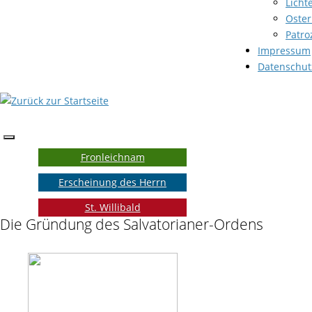
Licht
Oster
Patro
Impressum
Datenschut
Fronleichnam
Erscheinung des Herrn
St. Willibald
Die Gründung des Salvatorianer-Ordens