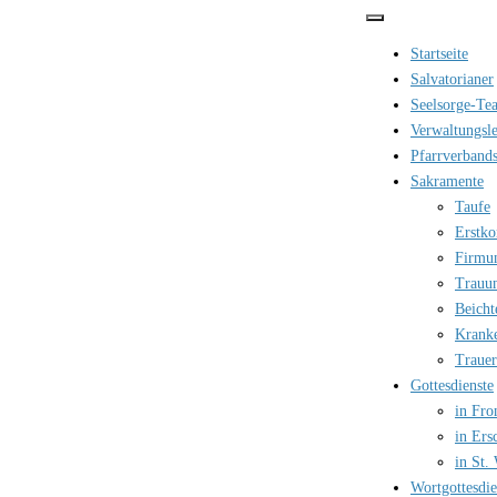
Zum
Inhalt
Startseite
springen
Salvatorianer
Seelsorge-Te
Verwaltungsle
Pfarrverbands
Sakramente
Taufe
Erstk
Firmu
Trauu
Beicht
Krank
Trauer
Gottesdienste
in Fro
in Ers
in St.
Wortgottesdi