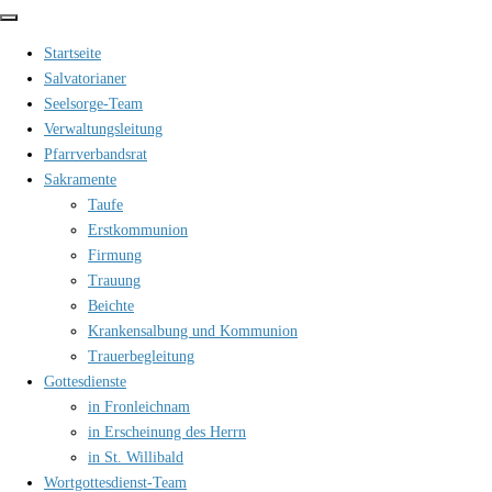
Zum
Inhalt
Startseite
springen
Salvatorianer
Seelsorge-Team
Verwaltungsleitung
Pfarrverbandsrat
Sakramente
Taufe
Erstkommunion
Firmung
Trauung
Beichte
Krankensalbung und Kommunion
Trauerbegleitung
Gottesdienste
in Fronleichnam
in Erscheinung des Herrn
in St. Willibald
Wortgottesdienst-Team