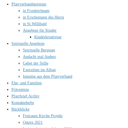
Pfarrverbandstermine
in Fronleichnam
in Erscheinung des Herrn
in St.Willibald
Angebote für Kinder
Kinderkreativtag
Spirituelle Angebote
Spirituelle Bergtage
Andacht mal Anders
Gebet der Stille
Exerzitien im Alltag
Impulse aus dem Pfarrverband
Ehe- und Familien
Prävention
Pfarrbrief Archiv
Kontaktehefte
Rückblicke
Freiraum Kirche Projekt
Ostern 2021