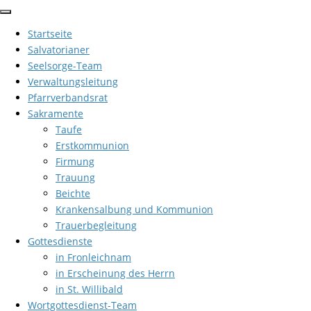
Zum
Inhalt
Startseite
springen
Salvatorianer
Seelsorge-Team
Verwaltungsleitung
Pfarrverbandsrat
Sakramente
Taufe
Erstkommunion
Firmung
Trauung
Beichte
Krankensalbung und Kommunion
Trauerbegleitung
Gottesdienste
in Fronleichnam
in Erscheinung des Herrn
in St. Willibald
Wortgottesdienst-Team