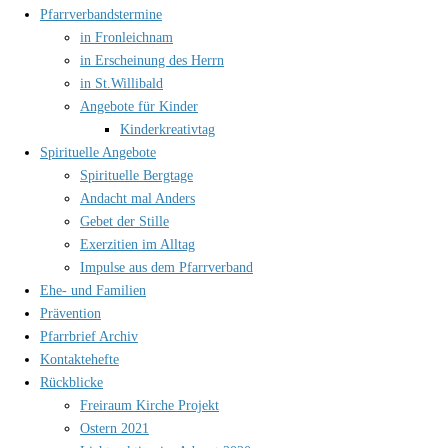
Pfarrverbandstermine
in Fronleichnam
in Erscheinung des Herrn
in St.Willibald
Angebote für Kinder
Kinderkreativtag
Spirituelle Angebote
Spirituelle Bergtage
Andacht mal Anders
Gebet der Stille
Exerzitien im Alltag
Impulse aus dem Pfarrverband
Ehe- und Familien
Prävention
Pfarrbrief Archiv
Kontaktehefte
Rückblicke
Freiraum Kirche Projekt
Ostern 2021