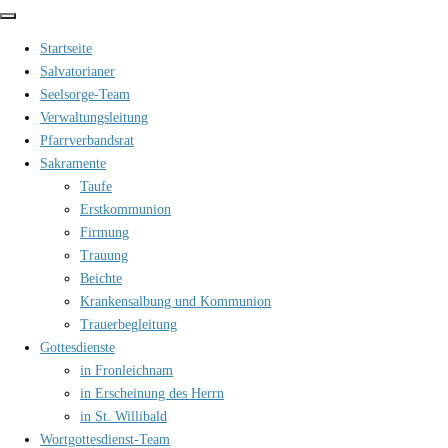
Zum
Inhalt
Startseite
springen
Salvatorianer
Seelsorge-Team
Verwaltungsleitung
Pfarrverbandsrat
Sakramente
Taufe
Erstkommunion
Firmung
Trauung
Beichte
Krankensalbung und Kommunion
Trauerbegleitung
Gottesdienste
in Fronleichnam
in Erscheinung des Herrn
in St. Willibald
Wortgottesdienst-Team