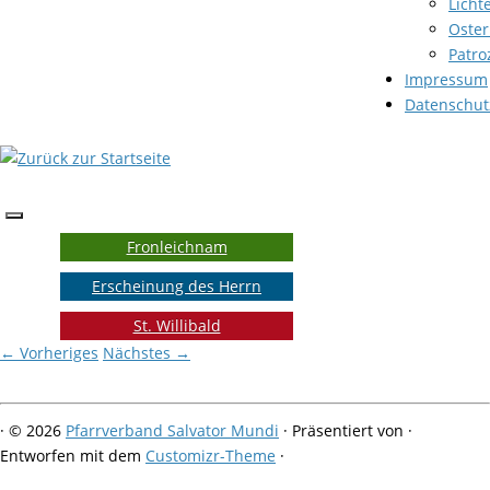
Licht
Oster
Patro
Impressum
Datenschut
Fronleichnam
Erscheinung des Herrn
St. Willibald
← Vorheriges
Nächstes →
·
© 2026
Pfarrverband Salvator Mundi
·
Präsentiert von
·
Entworfen mit dem
Customizr-Theme
·