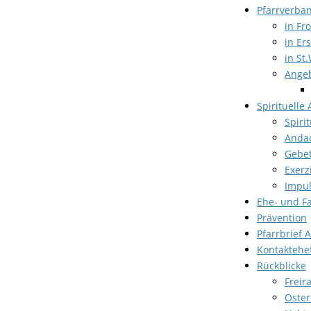
Pfarrverba
in Fr
in Er
in St.
Angeb
Spirituelle
Spiri
Anda
Gebet
Exerz
Impul
Ehe- und F
Prävention
Pfarrbrief 
Kontaktehe
Rückblicke
Freir
Oster