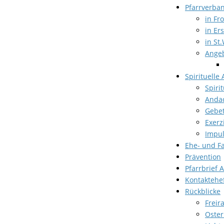
Pfarrverba
in Fr
in Er
in St.
Angeb
Spirituelle
Spiri
Anda
Gebet
Exerz
Impul
Ehe- und F
Prävention
Pfarrbrief 
Kontaktehe
Rückblicke
Freir
Oster