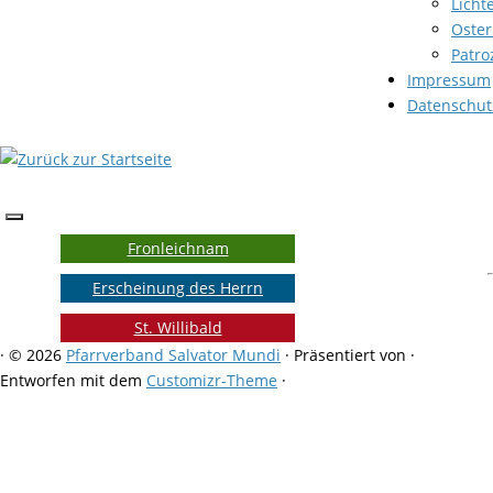
Licht
Oster
Patro
Impressum
Datenschut
Fronleichnam
Erscheinung des Herrn
St. Willibald
·
© 2026
Pfarrverband Salvator Mundi
·
Präsentiert von
·
Entworfen mit dem
Customizr-Theme
·