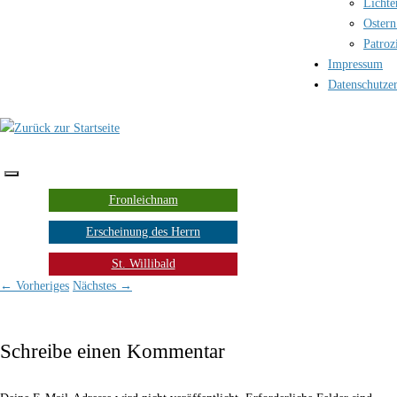
Lichte
Ostern
Patroz
Impressum
Datenschutze
Fronleichnam
Erscheinung des Herrn
St. Willibald
← Vorheriges
Nächstes →
Schreibe einen Kommentar