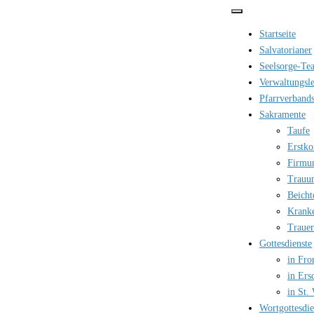
Zum
Inhalt
Startseite
springen
Salvatorianer
Seelsorge-Te
Verwaltungsle
Pfarrverbands
Sakramente
Taufe
Erstk
Firmu
Trauu
Beicht
Krank
Trauer
Gottesdienste
in Fro
in Ers
in St.
Wortgottesdi