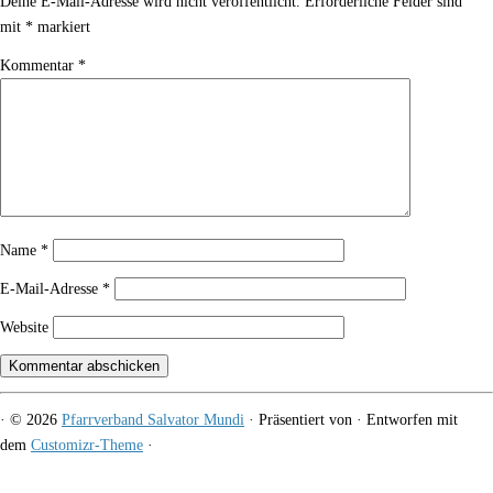
Deine E-Mail-Adresse wird nicht veröffentlicht.
Erforderliche Felder sind
mit
*
markiert
Kommentar
*
Name
*
E-Mail-Adresse
*
Website
·
© 2026
Pfarrverband Salvator Mundi
·
Präsentiert von
·
Entworfen mit
dem
Customizr-Theme
·