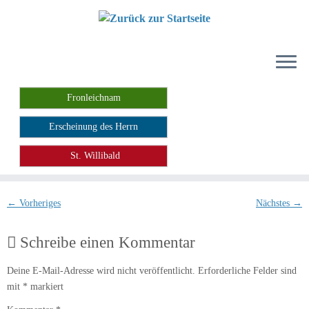
Zum
Inhalt
springen
Fronleichnam
Erscheinung des Herrn
St. Willibald
← Vorheriges
Nächstes →
Schreibe einen Kommentar
Deine E-Mail-Adresse wird nicht veröffentlicht.
Erforderliche Felder sind
mit
*
markiert