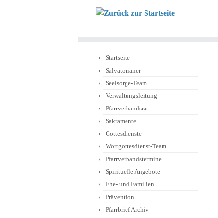
Zum
Inhalt
springen
Startseite
Salvatorianer
Seelsorge-Team
Verwaltungsleitung
Pfarrverbandsrat
Sakramente
Gottesdienste
Wortgottesdienst-Team
Pfarrverbandstermine
Spirituelle Angebote
Ehe- und Familien
Prävention
Pfarrbrief Archiv