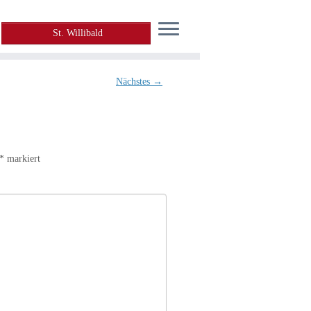
St. Willibald
Nächstes →
*
markiert