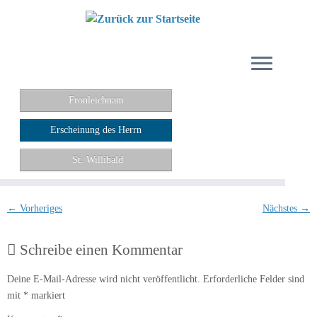
Zum
Inhalt
springen
Fronleichnam
Erscheinung des Herrn
St. Willibald
← Vorheriges
Nächstes →
Schreibe einen Kommentar
Deine E-Mail-Adresse wird nicht veröffentlicht.
Erforderliche Felder sind
mit
*
markiert