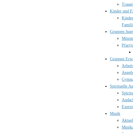
Trauer
Kinder und F
Kinder
Famili
Gruppen Jug
Minist
Pfarrj
Gruppen Erw
Arbeit
Angebo
Gymna
Spirituelle A
Spirit
Andac
Exerzi
Musik
Aktuel
Musika