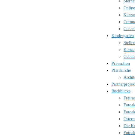
Sterne
Online
Kurzan
Corona
Gedank
Kindergarten
Stelle
Konzep
Gebüh
Prävention
Pfarrkirche
Archit
Partnerprojek
Rückblicke
Freira
Fotoak
Fotoak
Ostern
Die Kr
Fotoak