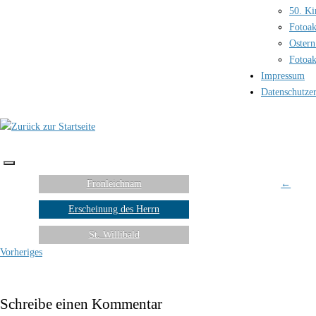
50. Ki
Fotoak
Ostern
Fotoak
Impressum
Datenschutze
Fronleichnam
←
Erscheinung des Herrn
St. Willibald
Vorheriges
Schreibe einen Kommentar