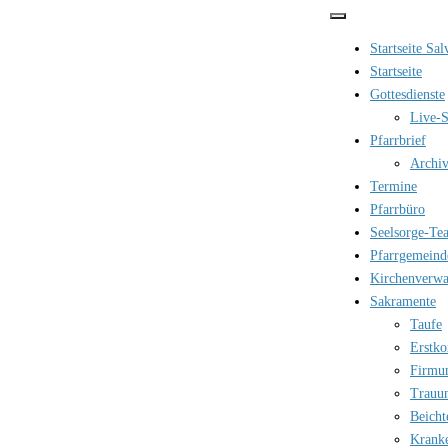
Zum
Inhalt
Startseite Sa
springen
Startseite
Gottesdienste
Live-S
Pfarrbrief
Archi
Termine
Pfarrbüro
Seelsorge-Te
Pfarrgemeind
Kirchenverwa
Sakramente
Taufe
Erstk
Firmu
Trauu
Beicht
Krank