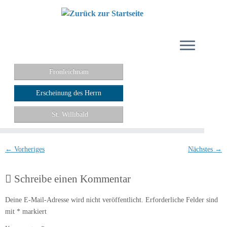
Zum
Inhalt
springen
Fronleichnam
Erscheinung des Herrn
St. Willibald
← Vorheriges
Nächstes →
Schreibe einen Kommentar
Deine E-Mail-Adresse wird nicht veröffentlicht.
Erforderliche Felder sind
mit
*
markiert