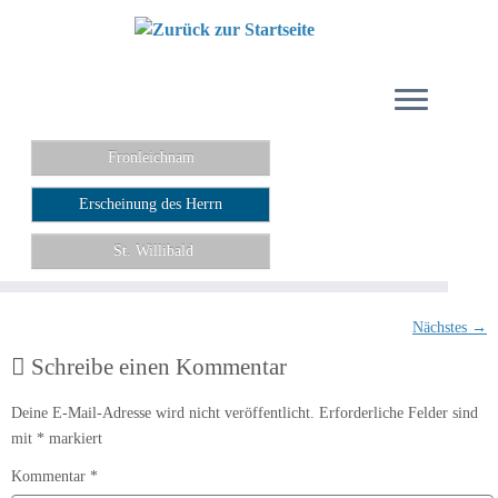
Zum
Inhalt
springen
Fronleichnam
Erscheinung des Herrn
St. Willibald
Nächstes →
Schreibe einen Kommentar
Deine E-Mail-Adresse wird nicht veröffentlicht.
Erforderliche Felder sind
mit
*
markiert
Kommentar
*