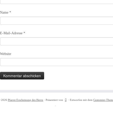
Name
*
E-Mail-Adresse
*
Website
 2026
Pfarrei Erscheinung des Herrn
·
Präsentiert von
·
Entworfen mit dem
Customizr-Them
·