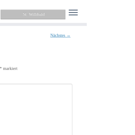
St. Willibald
Nächstes →
*
markiert