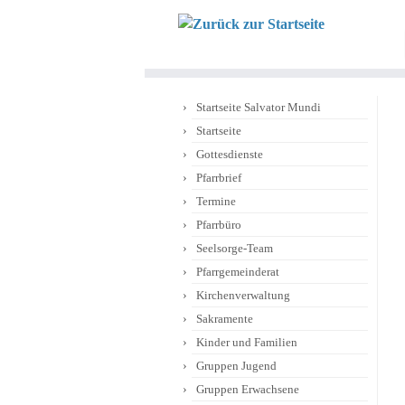
Zum
Inhalt
springen
Startseite Salvator Mundi
Startseite
Gottesdienste
Pfarrbrief
Termine
Pfarrbüro
Seelsorge-Team
Pfarrgemeinderat
Kirchenverwaltung
Sakramente
Kinder und Familien
Gruppen Jugend
Gruppen Erwachsene