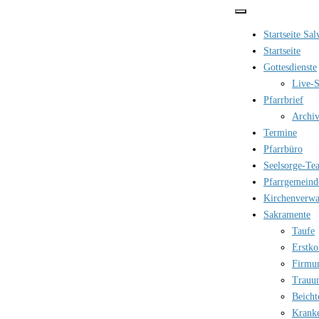
Zum
Inhalt
Startseite Sa
springen
Startseite
Gottesdienste
Live-S
Pfarrbrief
Archi
Termine
Pfarrbüro
Seelsorge-Te
Pfarrgemeind
Kirchenverwa
Sakramente
Taufe
Erstk
Firmu
Trauu
Beicht
Krank