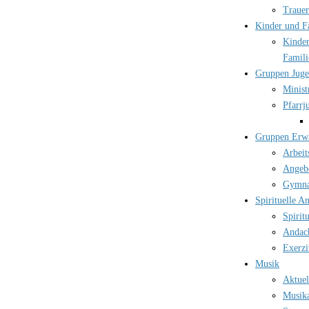
Trauer
Kinder und F
Kinder
Famili
Gruppen Jug
Minist
Pfarrj
Gruppen Erw
Arbeit
Angebo
Gymna
Spirituelle A
Spirit
Andac
Exerzi
Musik
Aktuel
Musika