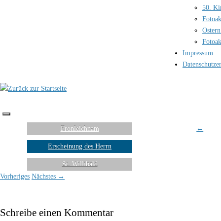
50. Ki
Fotoak
Ostern
Fotoak
Impressum
Datenschutze
Fronleichnam
←
Erscheinung des Herrn
St. Willibald
Vorheriges
Nächstes →
Schreibe einen Kommentar