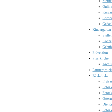
Sterne
Online
Kurzan
Corona
Gedank
Kindergarten
Stelle
Konzep
Gebüh
Prävention
Pfarrkirche
Archit
Partnerprojek
Rückblicke
Freira
Fotoak
Fotoak
Ostern
Die Kr
Fotoak