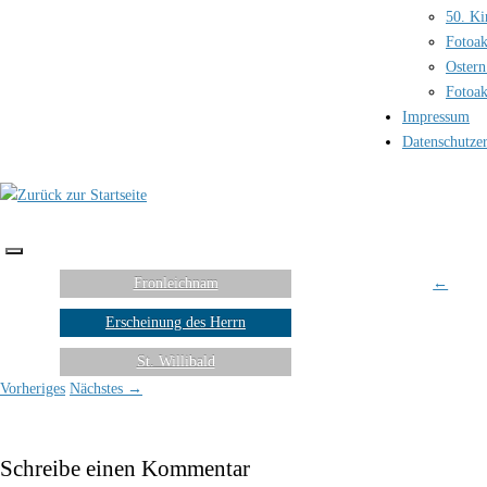
50. Ki
Fotoak
Ostern
Fotoak
Impressum
Datenschutze
Fronleichnam
←
Erscheinung des Herrn
St. Willibald
Vorheriges
Nächstes →
Schreibe einen Kommentar