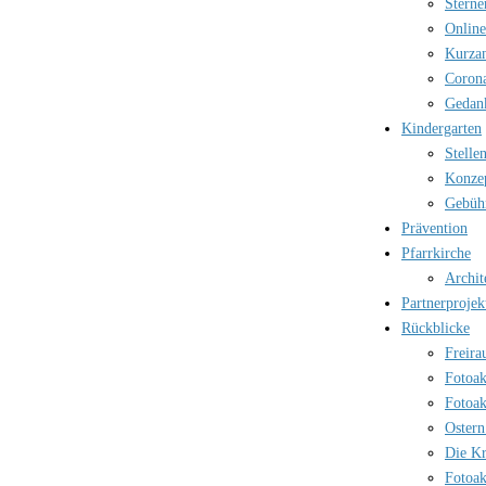
Sterne
Online
Kurzan
Corona
Gedank
Kindergarten
Stelle
Konzep
Gebüh
Prävention
Pfarrkirche
Archit
Partnerprojek
Rückblicke
Freira
Fotoak
Fotoak
Ostern
Die Kr
Fotoak