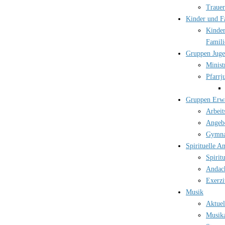
Trauer
Kinder und F
Kinder
Famili
Gruppen Jug
Minist
Pfarrj
Gruppen Erw
Arbeit
Angebo
Gymna
Spirituelle A
Spirit
Andac
Exerzi
Musik
Aktuel
Musika