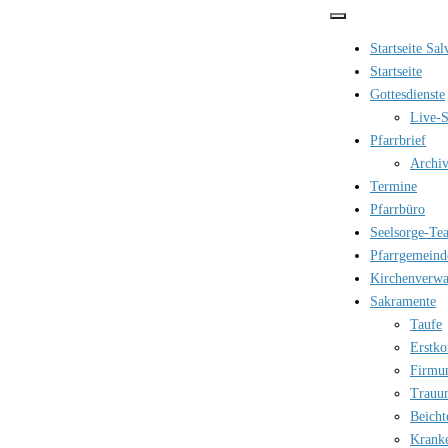
Zum
Inhalt
Startseite Sa
springen
Startseite
Gottesdienste
Live-S
Pfarrbrief
Archi
Termine
Pfarrbüro
Seelsorge-Te
Pfarrgemeind
Kirchenverwa
Sakramente
Taufe
Erstk
Firmu
Trauu
Beicht
Krank