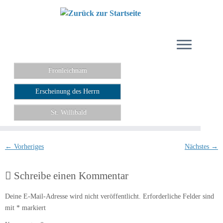
Zum
Inhalt
springen
Fronleichnam
Erscheinung des Herrn
St. Willibald
← Vorheriges
Nächstes →
Schreibe einen Kommentar
Deine E-Mail-Adresse wird nicht veröffentlicht.
Erforderliche Felder sind
mit
*
markiert