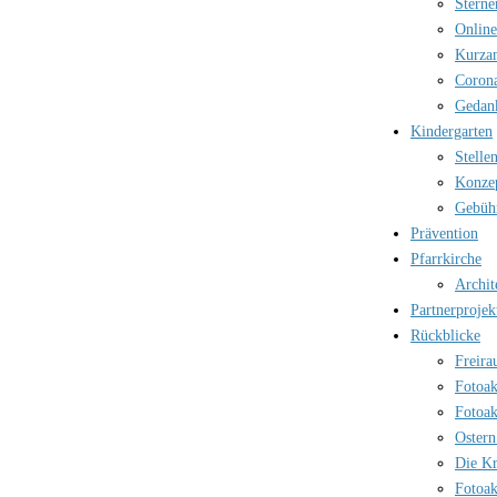
Sterne
Online
Kurzan
Corona
Gedank
Kindergarten
Stelle
Konzep
Gebüh
Prävention
Pfarrkirche
Archit
Partnerprojek
Rückblicke
Freira
Fotoak
Fotoak
Ostern
Die Kr
Fotoak