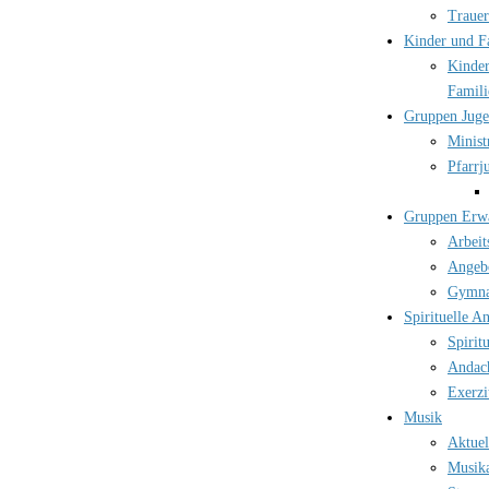
Trauer
Kinder und F
Kinder
Famili
Gruppen Jug
Minist
Pfarrj
Gruppen Erw
Arbeit
Angebo
Gymna
Spirituelle A
Spirit
Andac
Exerzi
Musik
Aktuel
Musika