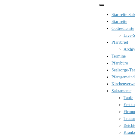
Zum
Inhalt
Startseite Sa
springen
Startseite
Gottesdienste
Live-S
Pfarrbrief
Archi
Termine
Pfarrbüro
Seelsorge-Te
Pfarrgemeind
Kirchenverwa
Sakramente
Taufe
Erstk
Firmu
Trauu
Beicht
Krank