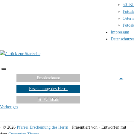
50. Ki
Fotoak
Ostern
Fotoak
Impressum
Datenschutze
Fronleichnam
←
Erscheinung des Herrn
St. Willibald
Vorheriges
·
© 2026
Pfarrei Erscheinung des Herrn
·
Präsentiert von
·
Entworfen mit