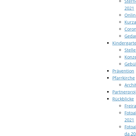
Stern
2021
Onlin
Kurza
Coron
Geda
Kindergart
Stell
Konze
Gebü
Prävention
Pfarrkirche
Archi
Partnerproj
Rückblicke
Freir
Fotoa
2021
Fotoa
da 20