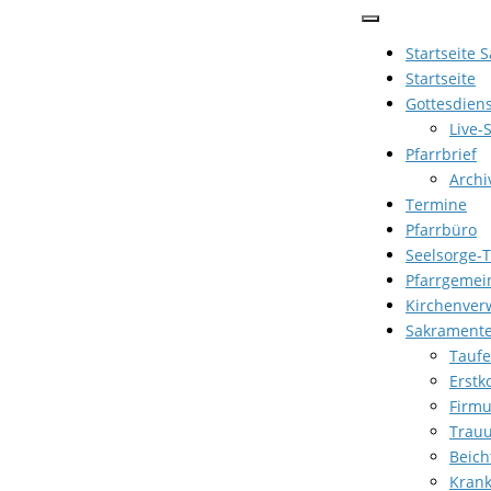
Zum
Inhalt
Startseite 
springen
Startseite
Gottesdien
Live-
Pfarrbrief
Archi
Termine
Pfarrbüro
Seelsorge-
Pfarrgemei
Kirchenver
Sakrament
Taufe
Erst
Firm
Trau
Beich
Kran