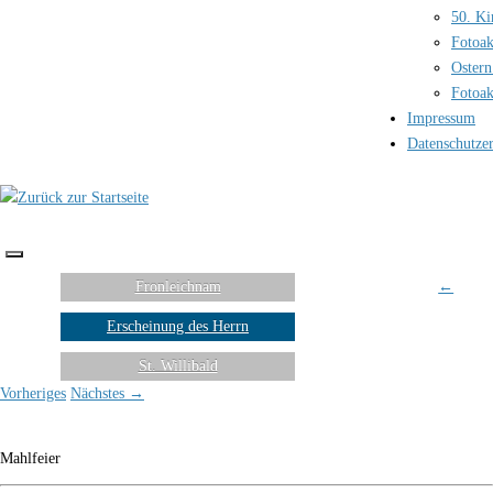
50. Ki
Fotoak
Ostern
Fotoak
Impressum
Datenschutze
Fronleichnam
←
Erscheinung des Herrn
St. Willibald
Vorheriges
Nächstes →
Mahlfeier