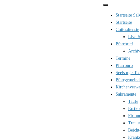
Zum
Inhalt
Startseite Sa
springen
Startseite
Gottesdienste
Live-S
Pfarrbrief
Archi
Termine
Pfarrbüro
Seelsorge-Te
Pfarrgemeind
Kirchenverwa
Sakramente
Taufe
Erstk
Firmu
Trauu
Beicht
Krank