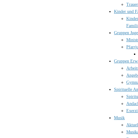
Trauer
Kinder und F
Kinder
Famili
Gruppen Jug
Minist
Pfarrj
Gruppen Erw
Arbeit
Angebo
Gymna
Spirituelle A
Spirit
Andac
Exerzi
Musik
Aktuel
Musika