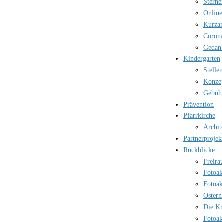
Sterne
Online
Kurzan
Corona
Gedank
Kindergarten
Stelle
Konzep
Gebüh
Prävention
Pfarrkirche
Archit
Partnerprojek
Rückblicke
Freira
Fotoak
Fotoak
Ostern
Die Kr
Fotoak