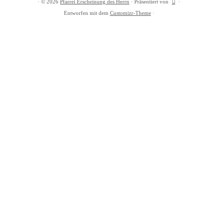
·
© 2026
Pfarrei Erscheinung des Herrn
·
Präsentiert von
·
Entworfen mit dem
Customizr-Theme
·