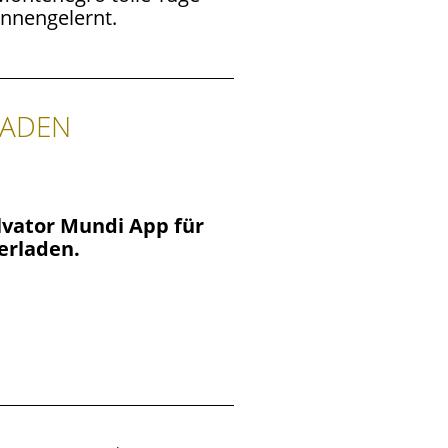
ennengelernt.
LADEN
alvator Mundi App für
erladen.