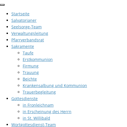
Zum
Inhalt
Startseite
springen
Salvatorianer
Seelsorge-Team
Verwaltungsleitung
Pfarrverbandsrat
Sakramente
Taufe
Erstkommunion
Firmung
Trauung
Beichte
Krankensalbung und Kommunion
Trauerbegleitung
Gottesdienste
in Fronleichnam
in Erscheinung des Herrn
in St. Willibald
Wortgottesdienst-Team