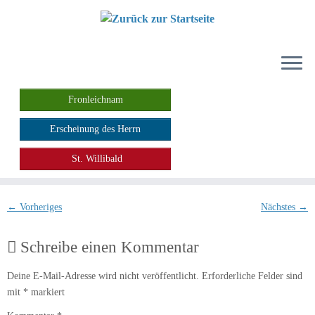
Zum
Inhalt
springen
Fronleichnam
Erscheinung des Herrn
St. Willibald
← Vorheriges
Nächstes →
Schreibe einen Kommentar
Deine E-Mail-Adresse wird nicht veröffentlicht.
Erforderliche Felder sind
mit
*
markiert