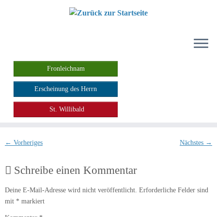
Zum
Inhalt
springen
Fronleichnam
Erscheinung des Herrn
St. Willibald
← Vorheriges
Nächstes →
Schreibe einen Kommentar
Deine E-Mail-Adresse wird nicht veröffentlicht.
Erforderliche Felder sind
mit
*
markiert