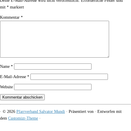
Deine E-Mail-Adresse wird nicht veröffentlicht.
Erforderliche Felder sind
mit
*
markiert
Kommentar
*
Name
*
E-Mail-Adresse
*
Website
·
© 2026
Pfarrverband Salvator Mundi
·
Präsentiert von
·
Entworfen mit
dem
Customizr-Theme
·