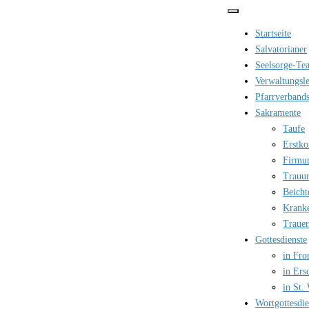
Zum
Inhalt
Startseite
springen
Salvatorianer
Seelsorge-Te
Verwaltungsle
Pfarrverbands
Sakramente
Taufe
Erstk
Firmu
Trauu
Beicht
Krank
Trauer
Gottesdienste
in Fro
in Ers
in St.
Wortgottesdi