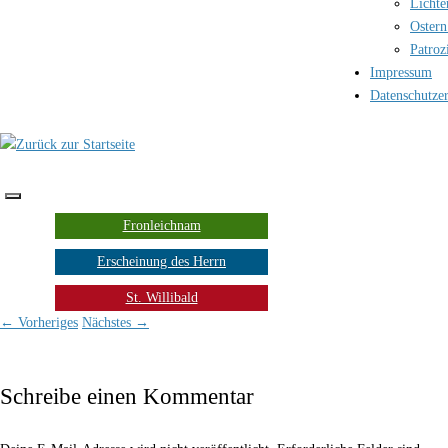
Lichte
Ostern
Patroz
Impressum
Datenschutze
Fronleichnam
Erscheinung des Herrn
St. Willibald
← Vorheriges
Nächstes →
Schreibe einen Kommentar