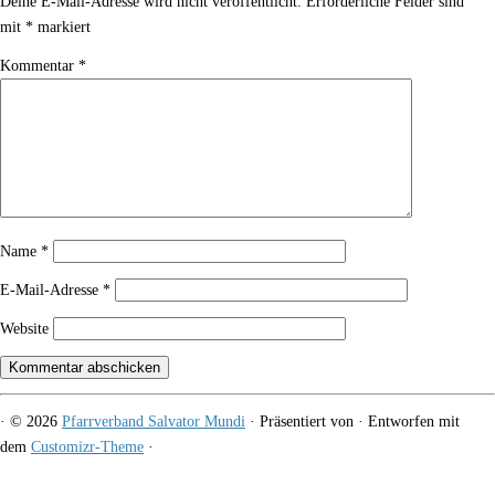
Deine E-Mail-Adresse wird nicht veröffentlicht.
Erforderliche Felder sind
mit
*
markiert
Kommentar
*
Name
*
E-Mail-Adresse
*
Website
·
© 2026
Pfarrverband Salvator Mundi
·
Präsentiert von
·
Entworfen mit
dem
Customizr-Theme
·