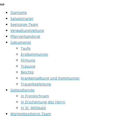
Zum
Inhalt
Startseite
springen
Salvatorianer
Seelsorge-Team
Verwaltungsleitung
Pfarrverbandsrat
Sakramente
Taufe
Erstkommunion
Firmung
Trauung
Beichte
Krankensalbung und Kommunion
Trauerbegleitung
Gottesdienste
in Fronleichnam
in Erscheinung des Herrn
in St. Willibald
Wortgottesdienst-Team