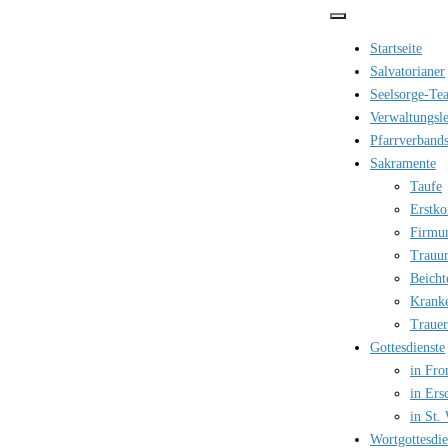
Zum
Inhalt
Startseite
springen
Salvatorianer
Seelsorge-Te
Verwaltungsle
Pfarrverbands
Sakramente
Taufe
Erstk
Firmu
Trauu
Beicht
Krank
Trauer
Gottesdienste
in Fro
in Ers
in St.
Wortgottesdi