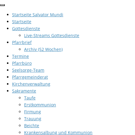
Zum
Inhalt
Startseite Salvator Mundi
springen
Startseite
Gottesdienste
Live-Streams Gottesdienste
Pfarrbrief
Archiv (52 Wochen)
Termine
Pfarrbüro
Seelsorge-Team
Pfarrgemeinderat
Kirchenverwaltung
Sakramente
Taufe
Erstkommunion
Firmung
Trauung
Beichte
Krankensalbung und Kommunion