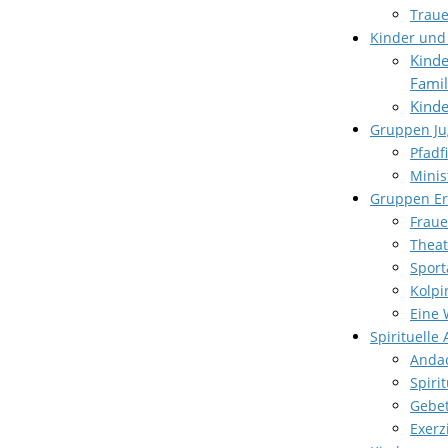
Traue
Kinder und
Kinde
Famil
Kinde
Gruppen J
Pfadf
Minis
Gruppen E
Frau
Thea
Spor
Kolpi
Eine 
Spirituelle
Andac
Spiri
Gebet
Exerz