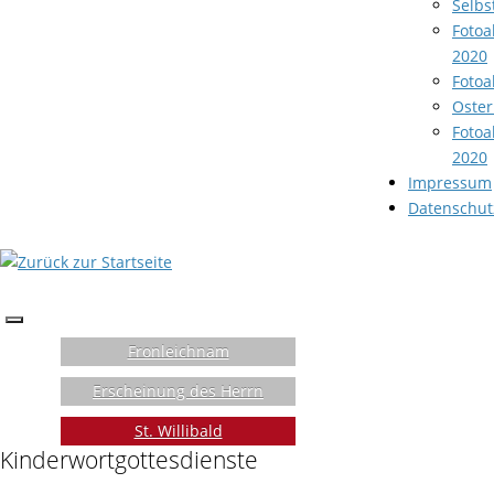
Selbs
Fotoa
2020
Fotoa
Oster
Fotoa
2020
Impressum
Datenschut
Fronleichnam
Erscheinung des Herrn
St. Willibald
Kinderwortgottesdienste