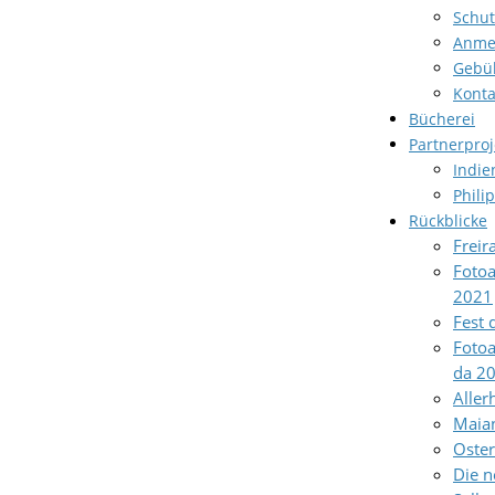
Schut
Anme
Gebü
Konta
Bücherei
Partnerproj
Indie
Phili
Rückblicke
Freir
Fotoa
2021
Fest 
Fotoa
da 2
Aller
Maia
Oste
Die n