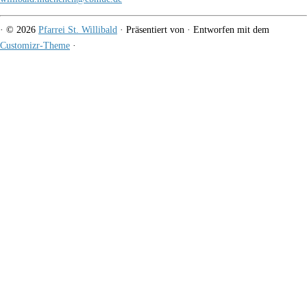
·
© 2026
Pfarrei St. Willibald
·
Präsentiert von
·
Entworfen mit dem
Customizr-Theme
·