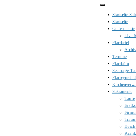
Zum
Inhalt
Startseite Sa
springen
Startseite
Gottesdienste
Live-S
Pfarrbrief
Archi
Termine
Pfarrbüro
Seelsorge-Te
Pfarrgemeind
Kirchenverwa
Sakramente
Taufe
Erst
Firmu
Trauu
Beich
Kran