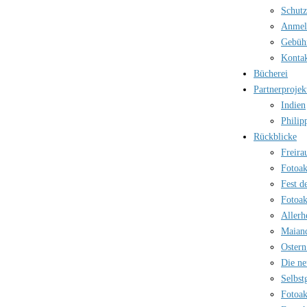
Schutz
Anmel
Gebüh
Kontak
Bücherei
Partnerprojek
Indien
Philip
Rückblicke
Freira
Fotoak
Fest d
Fotoak
Allerh
Maian
Ostern
Die ne
Selbst
Fotoak