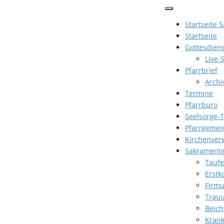
Zum
Inhalt
Startseite 
springen
Startseite
Gottesdien
Live-
Pfarrbrief
Archi
Termine
Pfarrbüro
Seelsorge-
Pfarrgemei
Kirchenver
Sakrament
Taufe
Erst
Firm
Trau
Beich
Kran