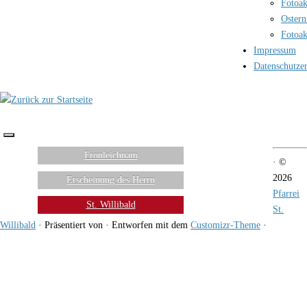
Fotoak
Ostern
Fotoak
Impressum
Datenschutze
Fronleichnam
·
©
2026
Erscheinung des Herrn
Pfarrei
St. Willibald
St.
Willibald
·
Präsentiert von
·
Entworfen mit dem
Customizr-Theme
·