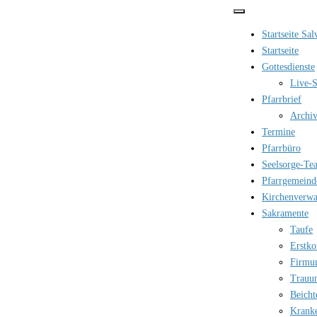
Zum
Inhalt
Startseite Sa
springen
Startseite
Gottesdienste
Live-S
Pfarrbrief
Archi
Termine
Pfarrbüro
Seelsorge-Te
Pfarrgemeind
Kirchenverwa
Sakramente
Taufe
Erstk
Firmu
Trauu
Beicht
Krank