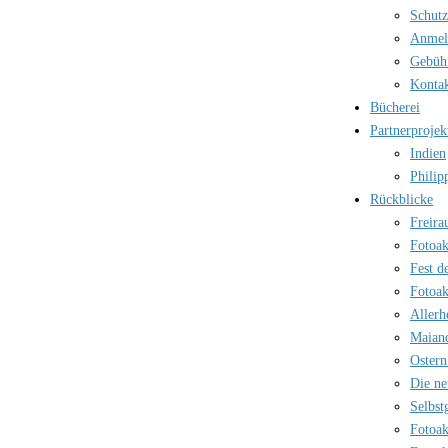
Schutz
Anmel
Gebüh
Kontak
Bücherei
Partnerprojek
Indien
Philip
Rückblicke
Freira
Fotoak
Fest d
Fotoak
Allerh
Maian
Ostern
Die ne
Selbst
Fotoak