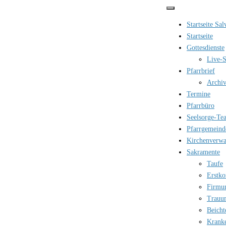
Zum
Inhalt
Startseite Sa
springen
Startseite
Gottesdienste
Live-S
Pfarrbrief
Archi
Termine
Pfarrbüro
Seelsorge-Te
Pfarrgemeind
Kirchenverwa
Sakramente
Taufe
Erstk
Firmu
Trauu
Beicht
Krank