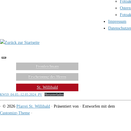
Fotoak
Ostern
Fotoak
Impressum
Datenschutze
Fronleichnam
Erscheinung des Herrn
St. Willibald
KW19_04.05.-12.05.2024_PV
Herunterladen
·
© 2026
Pfarrei St. Willibald
·
Präsentiert von
·
Entworfen mit dem
Customizr-Theme
·