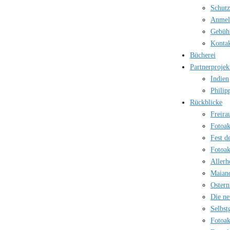
Schutz
Anmel
Gebüh
Kontak
Bücherei
Partnerprojek
Indien
Philip
Rückblicke
Freira
Fotoak
Fest d
Fotoak
Allerh
Maian
Ostern
Die ne
Selbst
Fotoak