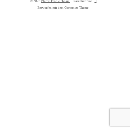
·
© 2026
Pfarrei Fronleichnam
·
Präsentiert von
·
Entworfen mit dem
Customizr-Theme
·