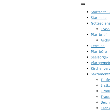
Zum
Inhalt
Startseite 
springen
Startseite
Gottesdien
Live-
Pfarrbrief
Archi
Termine
Pfarrbüro
Seelsorge-
Pfarrgemei
Kirchenver
Sakrament
Taufe
Erst
Firm
Trau
Beich
Kran