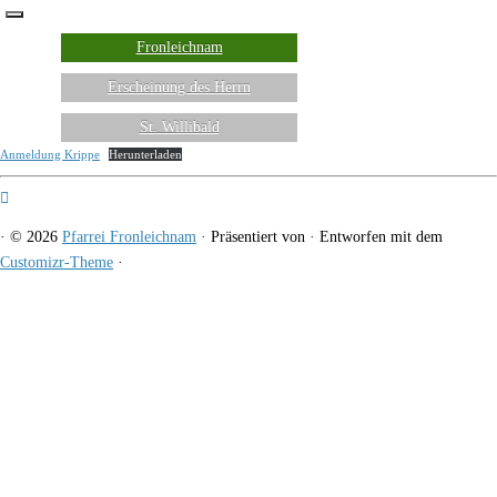
Fronleichnam
Erscheinung des Herrn
St. Willibald
Anmeldung Krippe
Herunterladen
·
© 2026
Pfarrei Fronleichnam
·
Präsentiert von
·
Entworfen mit dem
Customizr-Theme
·