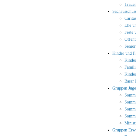
Trauer
Sachausschüs
Carita
Ehe un
Feste 
Öffent
Senior
Kinder und F
Kinder
Famili
Kinder
Basar 
Gruppen Jug
Somme
Somme
Somme
Somme
Minist
Gruppen Erw