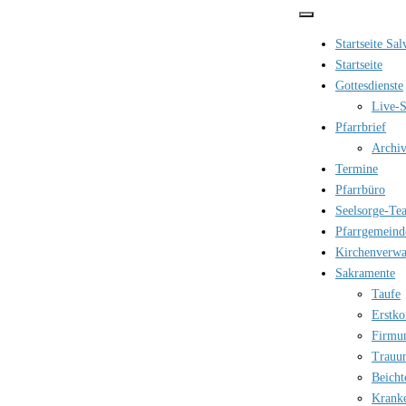
Zum
Inhalt
Startseite Sa
springen
Startseite
Gottesdienste
Live-S
Pfarrbrief
Archi
Termine
Pfarrbüro
Seelsorge-Te
Pfarrgemeind
Kirchenverwa
Sakramente
Taufe
Erstk
Firmu
Trauu
Beicht
Krank