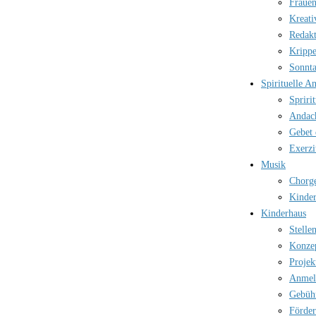
Frauen
Kreati
Redak
Kripp
Sonnt
Spirituelle A
Spriri
Andac
Gebet 
Exerzi
Musik
Chorg
Kinder
Kinderhaus
Stelle
Konze
Projek
Anmel
Gebüh
Förder