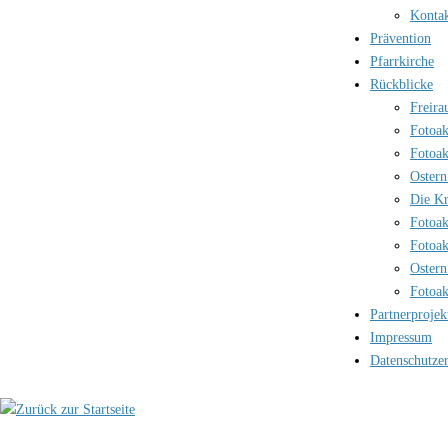
Kontak
Prävention
Pfarrkirche
Rückblicke
Freira
Fotoak
Fotoak
Ostern
Die Kr
Fotoak
Fotoak
Ostern
Fotoak
Partnerprojek
Impressum
Datenschutze