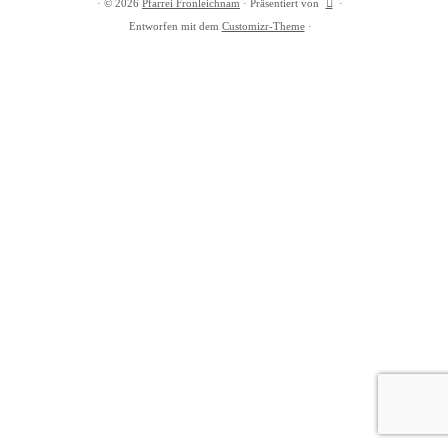
·
© 2026
Pfarrei Fronleichnam
·
Präsentiert von
·
Entworfen mit dem
Customizr-Theme
·